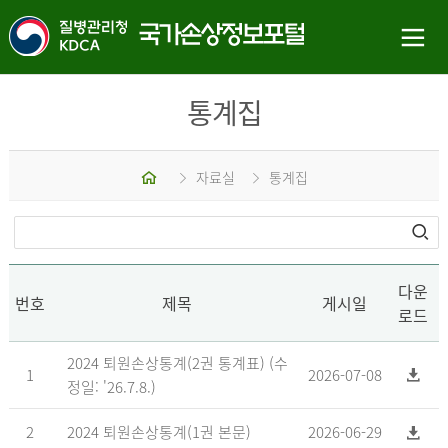
통계집
홈
자료실
통계집
다운
번호
제목
게시일
로드
2024 퇴원손상통계(2권 통계표) (수
1
2026-07-08
정일: '26.7.8.)
2
2024 퇴원손상통계(1권 본문)
2026-06-29