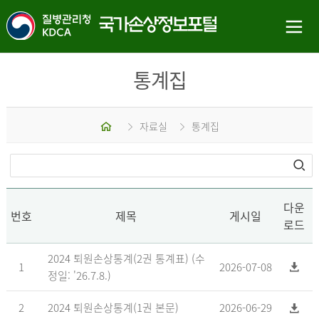
통계집
홈
자료실
통계집
다운
번호
제목
게시일
로드
2024 퇴원손상통계(2권 통계표) (수
1
2026-07-08
정일: '26.7.8.)
2
2024 퇴원손상통계(1권 본문)
2026-06-29