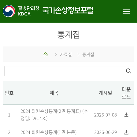
통계집
홈
자료실
통계집
다운
번호
제목
게시일
로드
2024 퇴원손상통계(2권 통계표) (수
1
2026-07-08
정일: '26.7.8.)
2
2024 퇴원손상통계(1권 본문)
2026-06-29