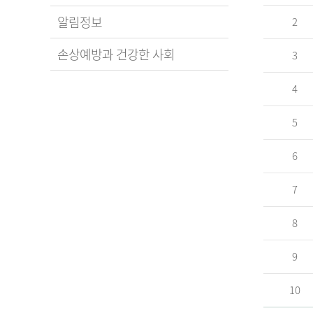
알림정보
2
손상예방과 건강한 사회
3
4
5
6
7
8
9
10