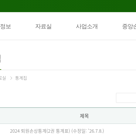
정보
자료실
사업소개
중앙
집
료실
통계집
제목
2024 퇴원손상통계(2권 통계표) (수정일: '26.7.8.)