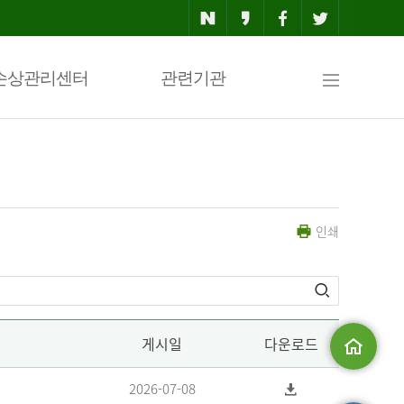
사
손상관리센터
관련기관
이
인쇄
트
맵
게시일
다운로드
메인으로
2026-07-08