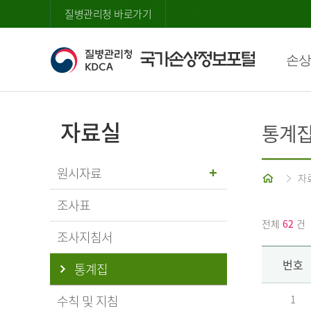
질병관리청 바로가기
손상
자료실
통계
원시자료
홈
자
조사표
전체
62
건
조사지침서
번호
통계집
수칙 및 지침
1