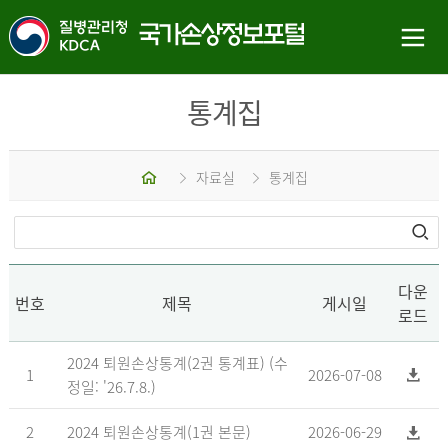
통계집
홈
자료실
통계집
다운
번호
제목
게시일
로드
2024 퇴원손상통계(2권 통계표) (수
1
2026-07-08
정일: '26.7.8.)
2
2024 퇴원손상통계(1권 본문)
2026-06-29