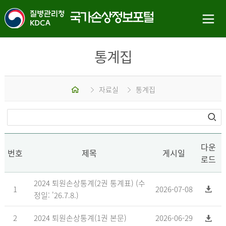
통계집
홈
자료실
통계집
다운
번호
제목
게시일
로드
2024 퇴원손상통계(2권 통계표) (수
1
2026-07-08
정일: '26.7.8.)
2
2024 퇴원손상통계(1권 본문)
2026-06-29