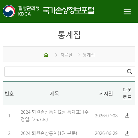
통계집
홈
자료실
통계집
다운
번호
제목
게시일
로드
2024 퇴원손상통계(2권 통계표) (수
1
2026-07-08
정일: '26.7.8.)
2
2024 퇴원손상통계(1권 본문)
2026-06-29