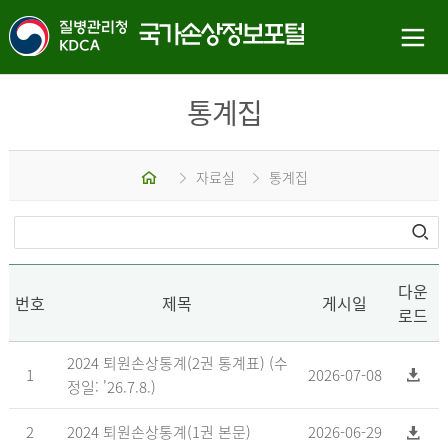
통계집
홈
자료실
통계집
다운
번호
제목
게시일
로드
2024 퇴원손상통계(2권 통계표) (수
1
2026-07-08
정일: '26.7.8.)
2
2024 퇴원손상통계(1권 본문)
2026-06-29