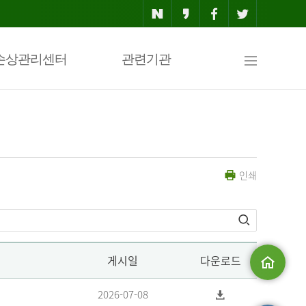
사
손상관리센터
관련기관
이
인쇄
트
맵
게시일
다운로드
메인으로
2026-07-08