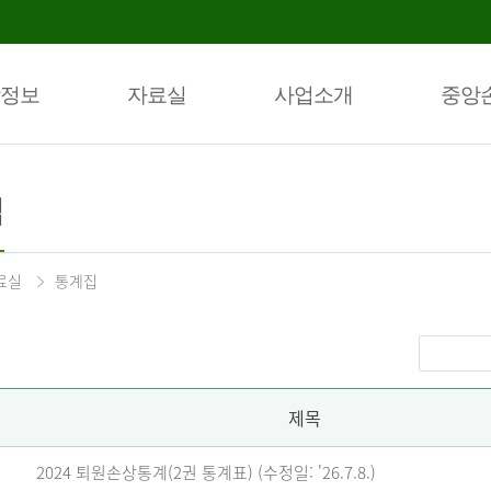
정보
자료실
사업소개
중앙
집
료실
통계집
제목
2024 퇴원손상통계(2권 통계표) (수정일: '26.7.8.)