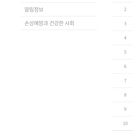
알림정보
2
손상예방과 건강한 사회
3
4
5
6
7
8
9
10