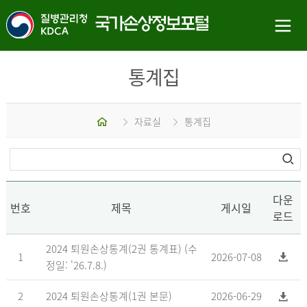
통계집
홈
자료실
통계집
다운
번호
제목
게시일
로드
2024 퇴원손상통계(2권 통계표) (수
1
2026-07-08
정일: '26.7.8.)
2
2024 퇴원손상통계(1권 본문)
2026-06-29