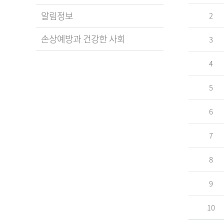
알림정보
2
손상예방과 건강한 사회
3
4
5
6
7
8
9
10