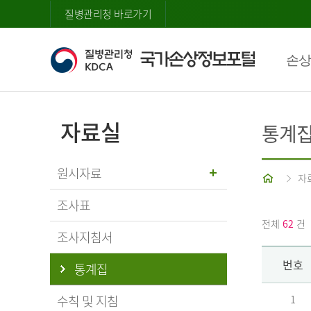
질병관리청 바로가기
손상
자료실
통계
원시자료
홈
자
조사표
전체
62
건
조사지침서
번호
통계집
수칙 및 지침
1