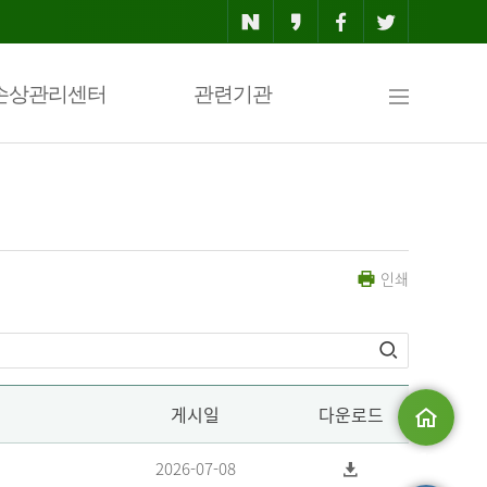
사
손상관리센터
관련기관
이
인쇄
트
맵
게시일
다운로드
메인으로
2026-07-08