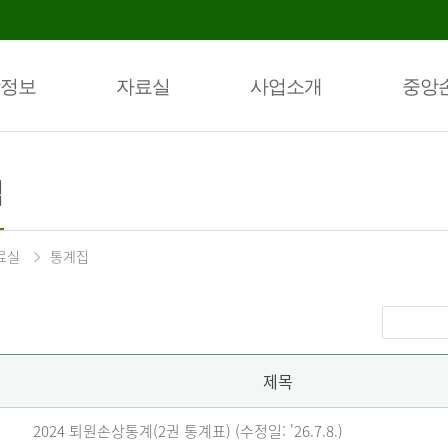
정보
자료실
사업소개
중앙
집
료실
통계집
제목
2024 퇴원손상통계(2권 통계표) (수정일: '26.7.8.)