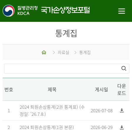
통계집
홈
자료실
통계집
다운
번호
제목
게시일
로드
2024 퇴원손상통계(2권 통계표) (수
1
2026-07-08
정일: '26.7.8.)
2
2024 퇴원손상통계(1권 본문)
2026-06-29