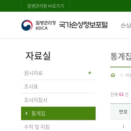
질병관리청 바로가기
손상
자료실
통계
원시자료
홈
자
조사표
전체
62
건
조사지침서
번호
통계집
수칙 및 지침
1