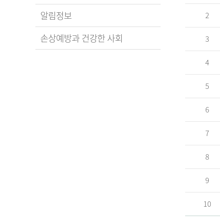
알림정보
2
손상예방과 건강한 사회
3
4
5
6
7
8
9
10