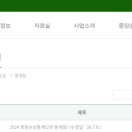
정보
자료실
사업소개
중앙
집
료실
통계집
제목
2024 퇴원손상통계(2권 통계표) (수정일: '26.7.8.)