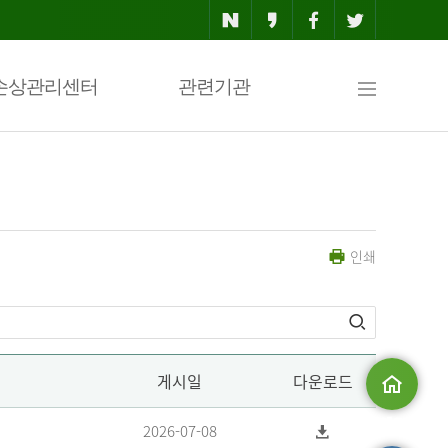
사
손상관리센터
관련기관
이
인쇄
트
맵
게시일
다운로드
메인으로
2026-07-08