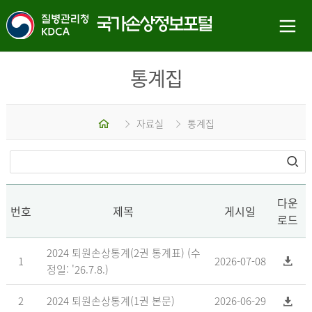
통계집
홈
자료실
통계집
다운
번호
제목
게시일
로드
2024 퇴원손상통계(2권 통계표) (수
1
2026-07-08
정일: '26.7.8.)
2
2024 퇴원손상통계(1권 본문)
2026-06-29