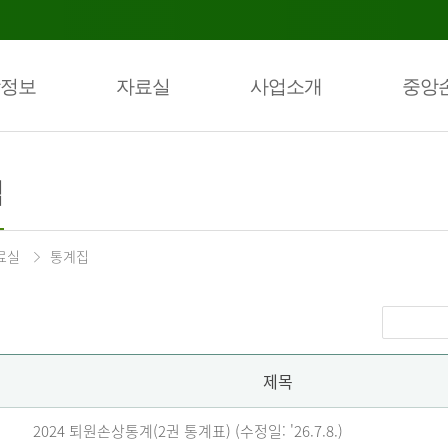
정보
자료실
사업소개
중앙
집
료실
통계집
제목
2024 퇴원손상통계(2권 통계표) (수정일: '26.7.8.)