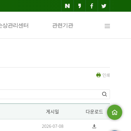
사
손상관리센터
관련기관
이
인쇄
트
맵
게시일
다운로드
메인으로
2026-07-08