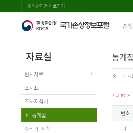
질병관리청 바로가기
손상
자료실
통계
원시자료
홈
자
조사표
전체
62
건
조사지침서
번호
통계집
수칙 및 지침
1