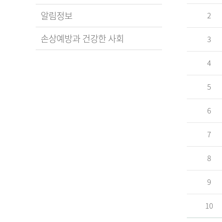
알림정보
2
손상예방과 건강한 사회
3
4
5
6
7
8
9
10