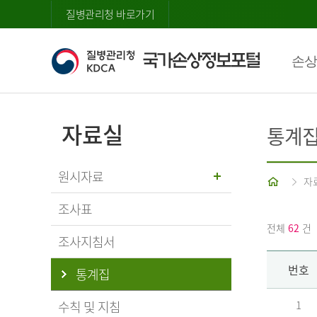
질병관리청 바로가기
손상
자료실
통계
원시자료
홈
자
조사표
전체
62
건
조사지침서
번호
통계집
수칙 및 지침
1