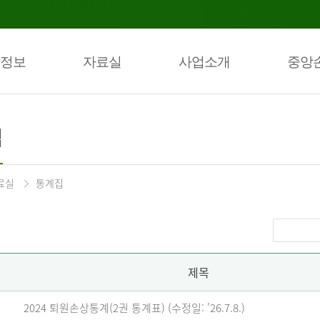
정보
자료실
사업소개
중앙
집
료실
통계집
제목
2024 퇴원손상통계(2권 통계표) (수정일: '26.7.8.)