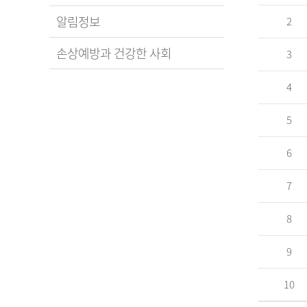
알림정보
2
손상예방과 건강한 사회
3
4
5
6
7
8
9
10