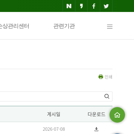
사
손상관리센터
관련기관
이
인쇄
트
맵
게시일
다운로드
메인으로
2026-07-08