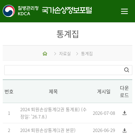
통계집
홈
자료실
통계집
다운
번호
제목
게시일
로드
2024 퇴원손상통계(2권 통계표) (수
1
2026-07-08
정일: '26.7.8.)
2
2024 퇴원손상통계(1권 본문)
2026-06-29