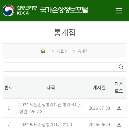
통계집
홈
자료실
통계집
다운
번호
제목
게시일
로드
2024 퇴원손상통계(2권 통계표) (수
1
2026-07-08
정일: '26.7.8.)
2
2024 퇴원손상통계(1권 본문)
2026-06-29