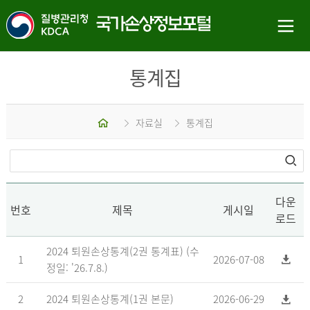
통계집
홈
자료실
통계집
다운
번호
제목
게시일
로드
2024 퇴원손상통계(2권 통계표) (수
1
2026-07-08
정일: '26.7.8.)
2
2024 퇴원손상통계(1권 본문)
2026-06-29