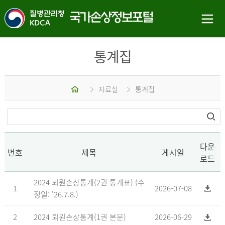
통계집
홈
자료실
통계집
다운
번호
제목
게시일
로드
2024 퇴원손상통계(2권 통계표) (수
1
2026-07-08
정일: '26.7.8.)
2
2024 퇴원손상통계(1권 본문)
2026-06-29