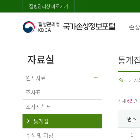
질병관리청 바로가기
손상
자료실
통계
원시자료
홈
자
조사표
전체
62
건
조사지침서
번호
통계집
수칙 및 지침
1