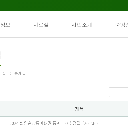
정보
자료실
사업소개
중앙
집
료실
통계집
제목
2024 퇴원손상통계(2권 통계표) (수정일: '26.7.8.)