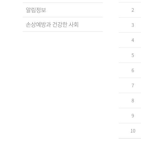
알림정보
2
손상예방과 건강한 사회
3
4
5
6
7
8
9
10