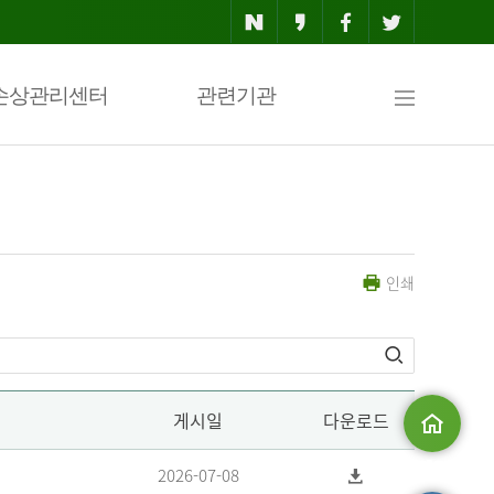
사
손상관리센터
관련기관
이
인쇄
트
맵
게시일
다운로드
메인으로
2026-07-08