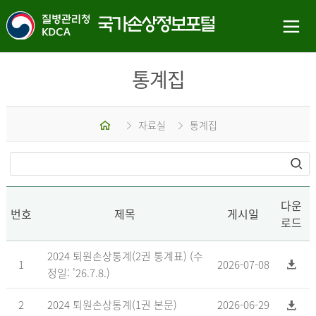
통계집
홈
자료실
통계집
다운
번호
제목
게시일
로드
2024 퇴원손상통계(2권 통계표) (수
1
2026-07-08
정일: '26.7.8.)
2
2024 퇴원손상통계(1권 본문)
2026-06-29