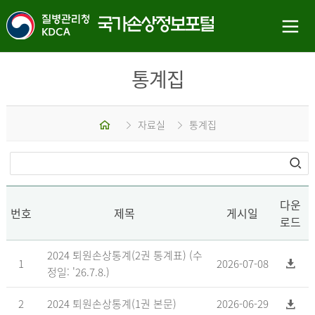
통계집
홈
자료실
통계집
다운
번호
제목
게시일
로드
2024 퇴원손상통계(2권 통계표) (수
1
2026-07-08
정일: '26.7.8.)
2
2024 퇴원손상통계(1권 본문)
2026-06-29