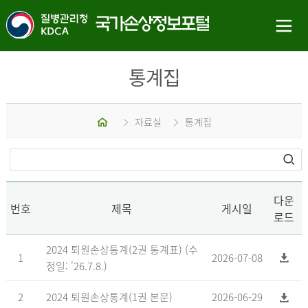
통계집
홈
자료실
통계집
다운
번호
제목
게시일
로드
2024 퇴원손상통계(2권 통계표) (수
1
2026-07-08
정일: '26.7.8.)
2
2024 퇴원손상통계(1권 본문)
2026-06-29