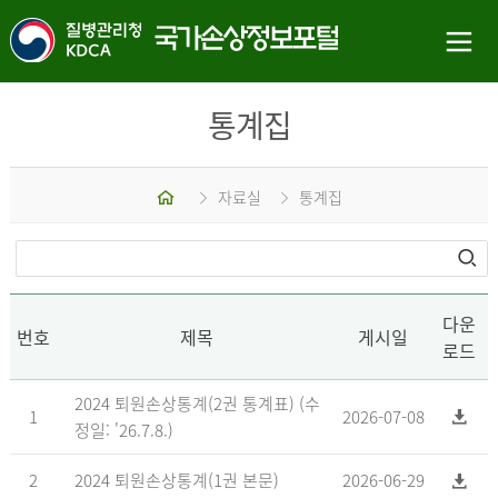
통계집
홈
자료실
통계집
다운
번호
제목
게시일
로드
2024 퇴원손상통계(2권 통계표) (수
1
2026-07-08
정일: '26.7.8.)
2
2024 퇴원손상통계(1권 본문)
2026-06-29