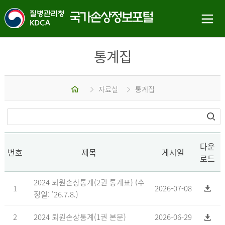
통계집
홈
자료실
통계집
다운
번호
제목
게시일
로드
2024 퇴원손상통계(2권 통계표) (수
1
2026-07-08
정일: '26.7.8.)
2
2024 퇴원손상통계(1권 본문)
2026-06-29