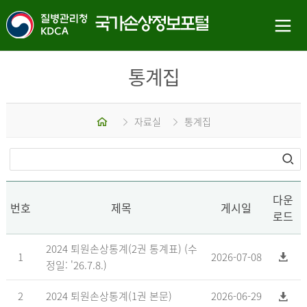
통계집
홈
자료실
통계집
다운
번호
제목
게시일
로드
2024 퇴원손상통계(2권 통계표) (수
1
2026-07-08
정일: '26.7.8.)
2
2024 퇴원손상통계(1권 본문)
2026-06-29