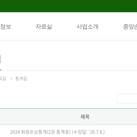
정보
자료실
사업소개
중앙
집
료실
통계집
제목
2024 퇴원손상통계(2권 통계표) (수정일: '26.7.8.)