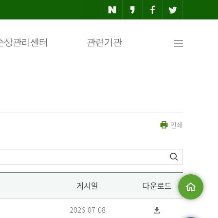
사
손상관리센터
관련기관
이
인쇄
트
맵
게시일
다운로드
메인으로
2026-07-08