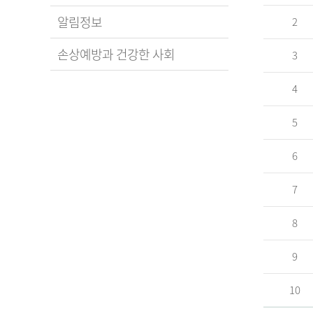
알림정보
2
손상예방과 건강한 사회
3
4
5
6
7
8
9
10