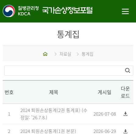
통계집
홈
자료실
통계집
다운
번호
제목
게시일
로드
2024 퇴원손상통계(2권 통계표) (수
1
2026-07-08
정일: '26.7.8.)
2
2024 퇴원손상통계(1권 본문)
2026-06-29