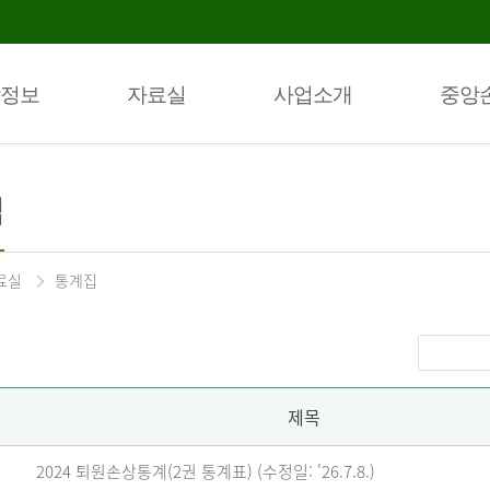
정보
자료실
사업소개
중앙
집
료실
통계집
제목
2024 퇴원손상통계(2권 통계표) (수정일: '26.7.8.)