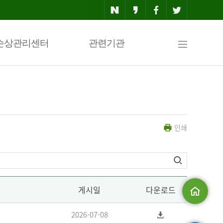
사
손상관리센터
관련기관
이
인쇄
트
맵
게시일
다운로드
메인으로
2026-07-08