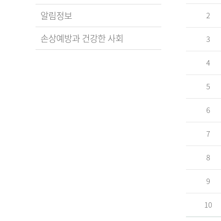
알림정보
2
손상예방과 건강한 사회
3
4
5
6
7
8
9
10