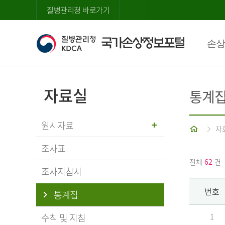
질병관리청 바로가기
손상
자료실
통계
원시자료
홈
자
조사표
전체
62
건
조사지침서
번호
통계집
수칙 및 지침
1