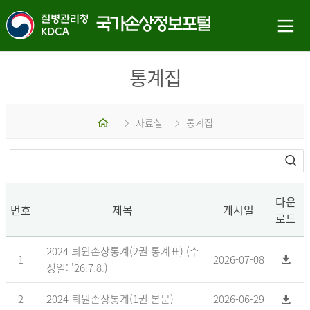
통계집
홈
자료실
통계집
다운
번호
제목
게시일
로드
2024 퇴원손상통계(2권 통계표) (수
1
2026-07-08
정일: '26.7.8.)
2
2024 퇴원손상통계(1권 본문)
2026-06-29