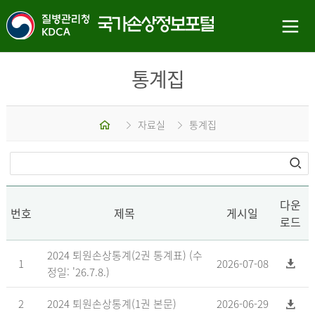
통계집
홈
자료실
통계집
다운
번호
제목
게시일
로드
2024 퇴원손상통계(2권 통계표) (수
1
2026-07-08
정일: '26.7.8.)
2
2024 퇴원손상통계(1권 본문)
2026-06-29