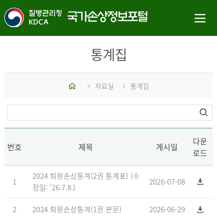
통계집
홈
자료실
통계집
다운
번호
제목
게시일
로드
2024 퇴원손상통계(2권 통계표) (수
1
2026-07-08
정일: '26.7.8.)
2
2024 퇴원손상통계(1권 본문)
2026-06-29