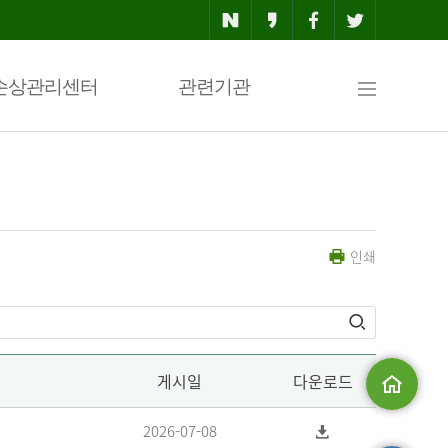
사
손상관리센터
관련기관
이
인쇄
트
맵
게시일
다운로드
메인으로
2026-07-08