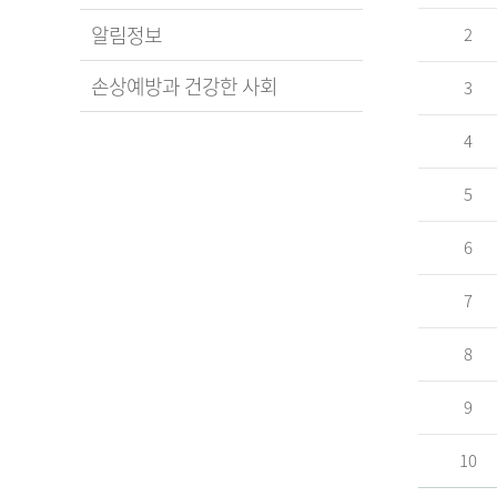
알림정보
2
손상예방과 건강한 사회
3
4
5
6
7
8
9
10