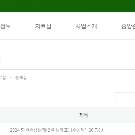
정보
자료실
사업소개
중앙
집
료실
통계집
제목
2024 퇴원손상통계(2권 통계표) (수정일: '26.7.8.)