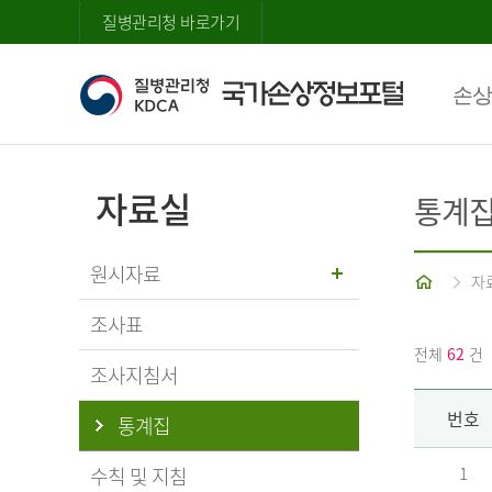
질병관리청 바로가기
손상
자료실
통계
원시자료
홈
자
조사표
전체
62
건
조사지침서
번호
통계집
수칙 및 지침
1