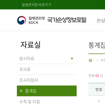
질병관리청 바로가기
손상
자료실
통계
원시자료
홈
자
조사표
전체
62
건
조사지침서
번호
통계집
수칙 및 지침
1