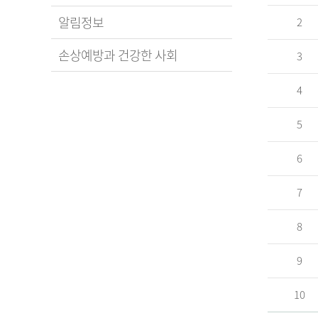
알림정보
2
손상예방과 건강한 사회
3
4
5
6
7
8
9
10