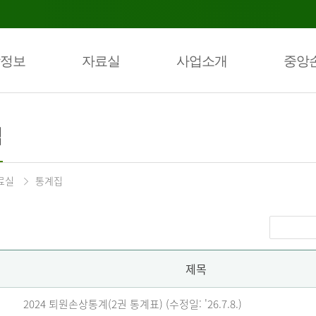
정보
자료실
사업소개
중앙
집
료실
통계집
제목
2024 퇴원손상통계(2권 통계표) (수정일: '26.7.8.)