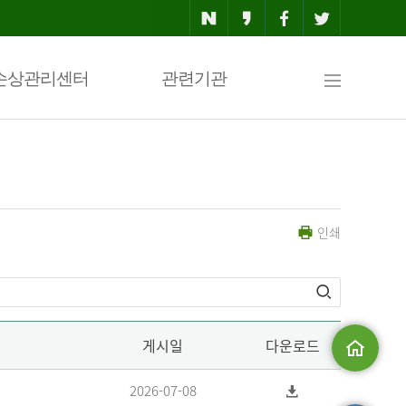
사
손상관리센터
관련기관
이
인쇄
트
맵
게시일
다운로드
메인으로
2026-07-08