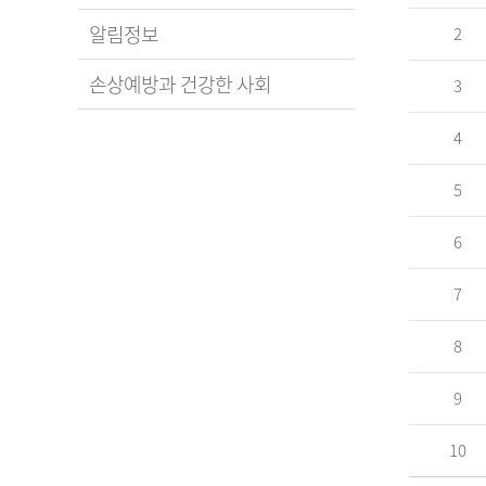
알림정보
2
손상예방과 건강한 사회
3
4
5
6
7
8
9
10