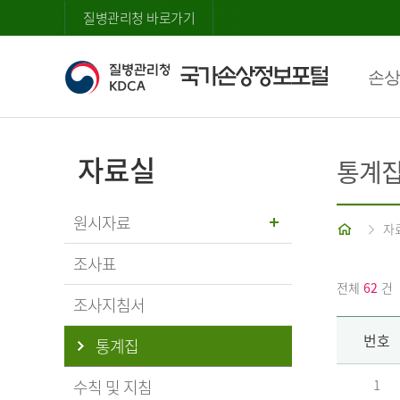
질병관리청 바로가기
손상
자료실
통계
원시자료
홈
자
조사표
전체
62
건
조사지침서
번호
통계집
수칙 및 지침
1