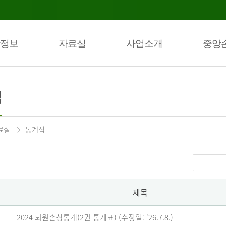
정보
자료실
사업소개
중앙
집
료실
통계집
제목
2024 퇴원손상통계(2권 통계표) (수정일: '26.7.8.)