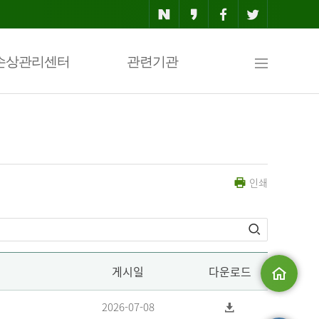
사
손상관리센터
관련기관
이
인쇄
트
맵
게시일
다운로드
메인으로
2026-07-08