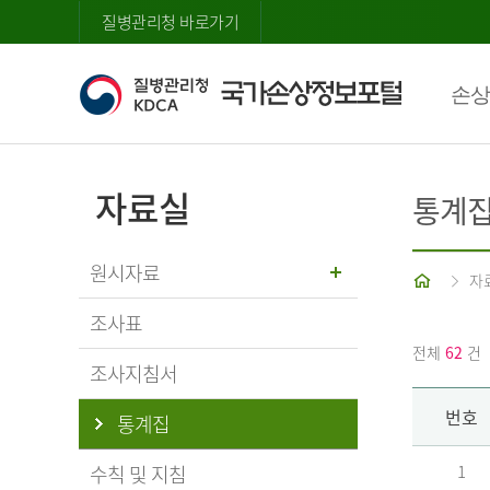
질병관리청 바로가기
손상
자료실
통계
원시자료
홈
자
조사표
전체
62
건
조사지침서
번호
통계집
수칙 및 지침
1