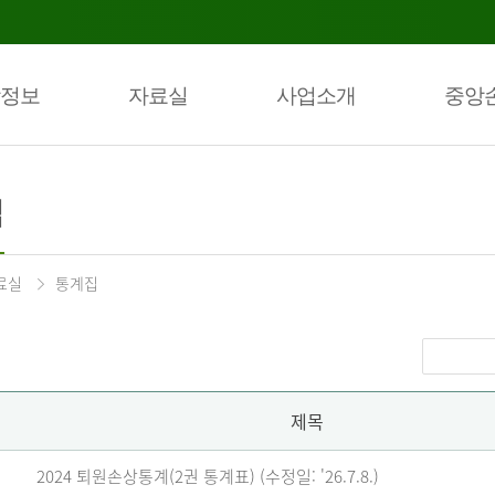
정보
자료실
사업소개
중앙
집
료실
통계집
제목
2024 퇴원손상통계(2권 통계표) (수정일: '26.7.8.)