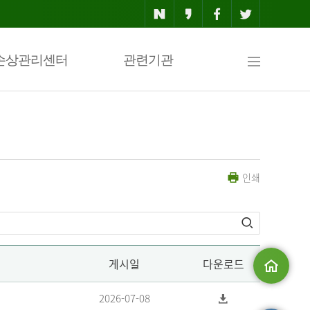
사
손상관리센터
관련기관
이
인쇄
트
맵
게시일
다운로드
메인으로
2026-07-08