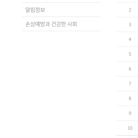
알림정보
2
손상예방과 건강한 사회
3
4
5
6
7
8
9
10