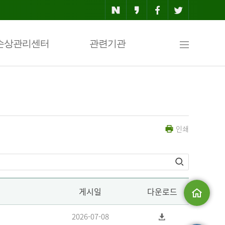
사
손상관리센터
관련기관
이
인쇄
트
맵
게시일
다운로드
메인으로
2026-07-08