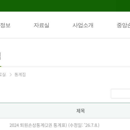
정보
자료실
사업소개
중앙
집
료실
통계집
제목
2024 퇴원손상통계(2권 통계표) (수정일: '26.7.8.)