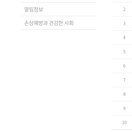
알림정보
2
손상예방과 건강한 사회
3
4
5
6
7
8
9
10