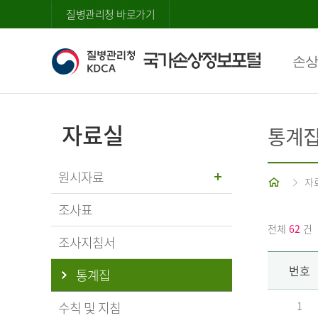
질병관리청 바로가기
손상
자료실
통계
원시자료
홈
자
조사표
전체
62
건
조사지침서
번호
통계집
수칙 및 지침
1