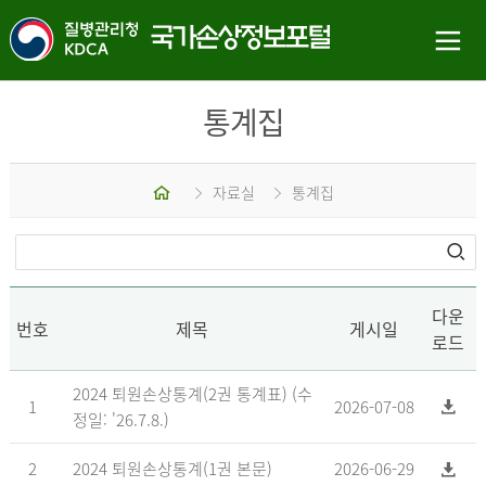
통계집
홈
자료실
통계집
다운
번호
제목
게시일
로드
2024 퇴원손상통계(2권 통계표) (수
1
2026-07-08
정일: '26.7.8.)
2
2024 퇴원손상통계(1권 본문)
2026-06-29