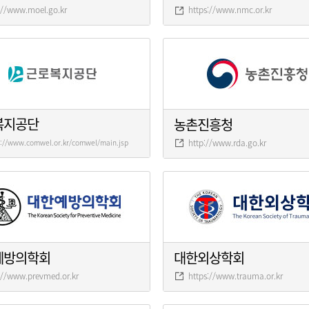
://www.moel.go.kr
https://www.nmc.or.kr
복지공단
농촌진흥청
http://www.rda.go.kr
s://www.comwel.or.kr/comwel/main.jsp
예방의학회
대한외상학회
://www.prevmed.or.kr
https://www.trauma.or.kr