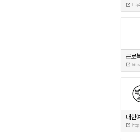
http
근로
http
대한
http