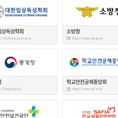
임상독성학회
소방청
s://ksclintox.jams.or.kr
https://www.nfa.go.kr
청
학교안전공제중앙회
s://kostat.go.kr
https://www.ssif.or.kr