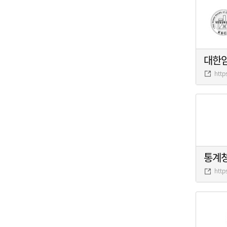
대한
http
통계
http