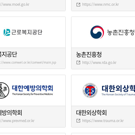
://www.moel.go.kr
https://www.nmc.or.kr
복지공단
농촌진흥청
http://www.rda.go.kr
s://www.comwel.or.kr/comwel/main.jsp
예방의학회
대한외상학회
://www.prevmed.or.kr
https://www.trauma.or.kr