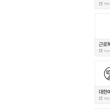
http
근로
http
대한
http