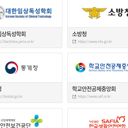
임상독성학회
소방청
s://ksclintox.jams.or.kr
https://www.nfa.go.kr
청
학교안전공제중앙회
s://kostat.go.kr
https://www.ssif.or.kr