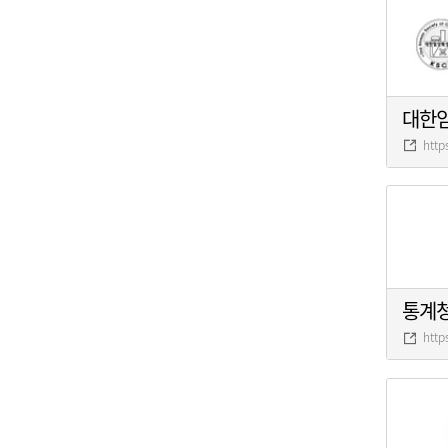
대한
http
통계
http