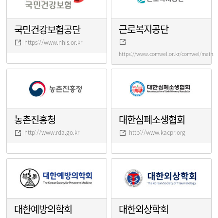
근로복지공단
국민건강보험공단
https://www.nhis.or.kr
https://www.comwel.or.kr/comwel/main.j
농촌진흥청
대한심폐소생협회
http://www.rda.go.kr
http://www.kacpr.org
대한예방의학회
대한외상학회