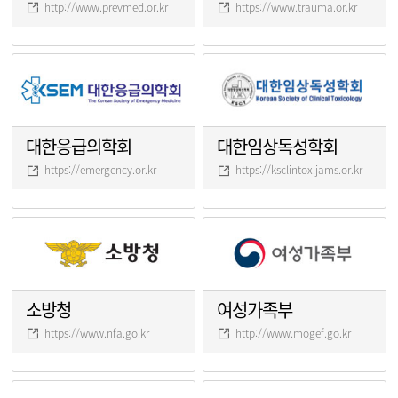
http://www.prevmed.or.kr
https://www.trauma.or.kr
대한응급의학회
대한임상독성학회
https://emergency.or.kr
https://ksclintox.jams.or.kr
소방청
여성가족부
https://www.nfa.go.kr
http://www.mogef.go.kr