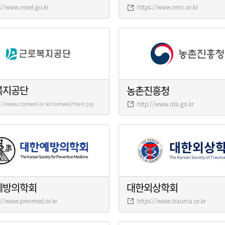
://www.moel.go.kr
https://www.nmc.or.kr
복지공단
농촌진흥청
http://www.rda.go.kr
s://www.comwel.or.kr/comwel/main.jsp
예방의학회
대한외상학회
://www.prevmed.or.kr
https://www.trauma.or.kr