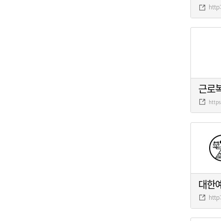
http
근로
http
대한
http