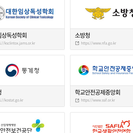
임상독성학회
소방청
s://ksclintox.jams.or.kr
https://www.nfa.go.kr
청
학교안전공제중앙회
s://kostat.go.kr
https://www.ssif.or.kr