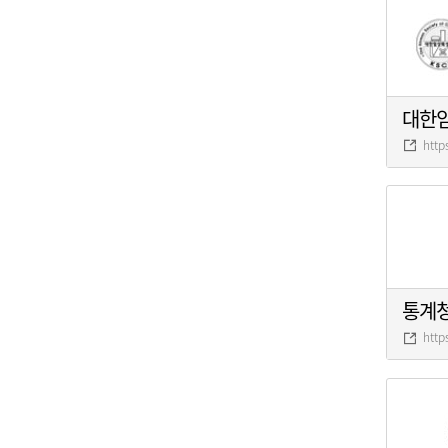
대한
http
통계
http