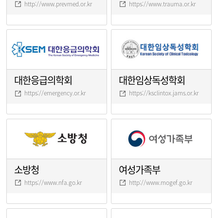
http://www.prevmed.or.kr
https://www.trauma.or.kr
대한응급의학회
대한임상독성학회
https://emergency.or.kr
https://ksclintox.jams.or.kr
소방청
여성가족부
https://www.nfa.go.kr
http://www.mogef.go.kr