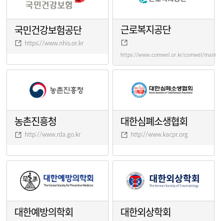
근로복지공단
국민건강보험공단
https://www.nhis.or.kr
https://www.comwel.or.kr/comwel/main.j
농촌진흥청
대한심폐소생협회
http://www.rda.go.kr
http://www.kacpr.org
대한예방의학회
대한외상학회