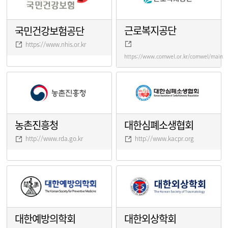
근로복지공단
국민건강보험공단
https://www.nhis.or.kr
https://www.comwel.or.kr/comwel/main.j
농촌진흥청
대한심폐소생협회
http://www.rda.go.kr
http://www.kacpr.org
대한예방의학회
대한외상학회