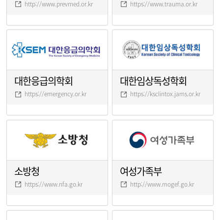
http://www.prevmed.or.kr
https://www.trauma.or.kr
대한응급의학회
대한임상독성학회
https://emergency.or.kr
https://ksclintox.jams.or.kr
소방청
여성가족부
https://www.nfa.go.kr
http://www.mogef.go.kr