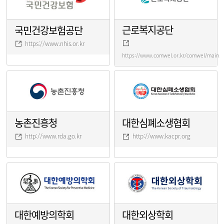
근로복지공단
국민건강보험공단
https://www.nhis.or.kr
https://www.comwel.or.kr/comwel/main.j
농촌진흥청
대한심폐소생협회
http://www.rda.go.kr
http://www.kacpr.org
대한예방의학회
대한외상학회