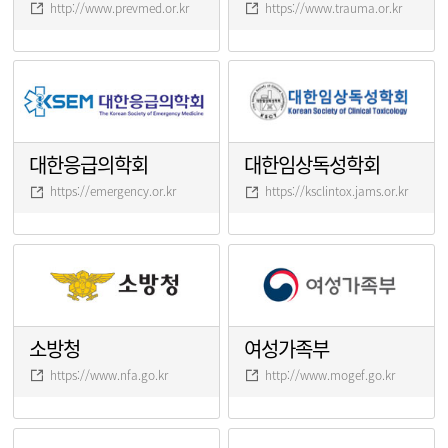
http://www.prevmed.or.kr
https://www.trauma.or.kr
대한응급의학회
대한임상독성학회
https://emergency.or.kr
https://ksclintox.jams.or.kr
소방청
여성가족부
https://www.nfa.go.kr
http://www.mogef.go.kr