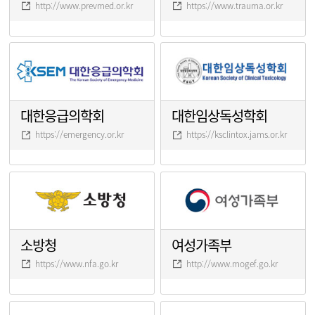
http://www.prevmed.or.kr
https://www.trauma.or.kr
대한응급의학회
대한임상독성학회
https://emergency.or.kr
https://ksclintox.jams.or.kr
소방청
여성가족부
https://www.nfa.go.kr
http://www.mogef.go.kr