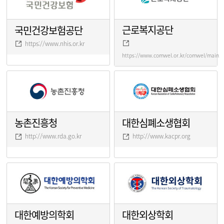
근로복지공단
국민건강보험공단
https://www.nhis.or.kr
https://www.comwel.or.kr/comwel/main.j
농촌진흥청
대한심폐소생협회
http://www.rda.go.kr
http://www.kacpr.org
대한예방의학회
대한외상학회