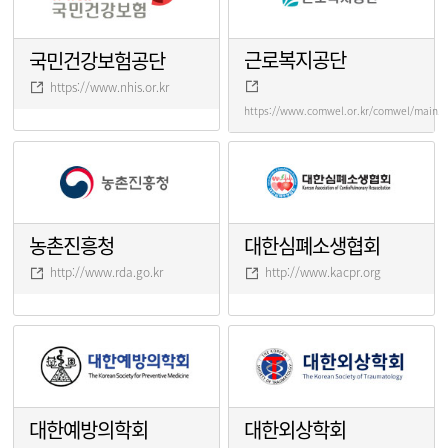
근로복지공단
국민건강보험공단
https://www.nhis.or.kr
https://www.comwel.or.kr/comwel/main.j
농촌진흥청
대한심폐소생협회
http://www.rda.go.kr
http://www.kacpr.org
대한예방의학회
대한외상학회