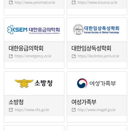
http://www.prevmed.or.kr
https://www.trauma.or.kr
대한응급의학회
대한임상독성학회
https://emergency.or.kr
https://ksclintox.jams.or.kr
소방청
여성가족부
https://www.nfa.go.kr
http://www.mogef.go.kr