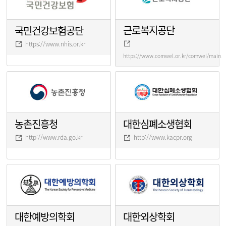
근로복지공단
국민건강보험공단
https://www.nhis.or.kr
https://www.comwel.or.kr/comwel/main.j
농촌진흥청
대한심폐소생협회
http://www.rda.go.kr
http://www.kacpr.org
대한예방의학회
대한외상학회