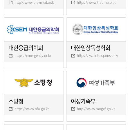
http://www.prevmed.or.kr
https://www.trauma.or.kr
대한응급의학회
대한임상독성학회
https://emergency.or.kr
https://ksclintox.jams.or.kr
소방청
여성가족부
https://www.nfa.go.kr
http://www.mogef.go.kr