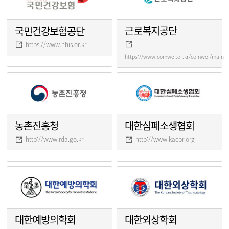
근로복지공단
국민건강보험공단
https://www.nhis.or.kr
https://www.comwel.or.kr/comwel/main.j
농촌진흥청
대한심폐소생협회
http://www.rda.go.kr
http://www.kacpr.org
대한예방의학회
대한외상학회