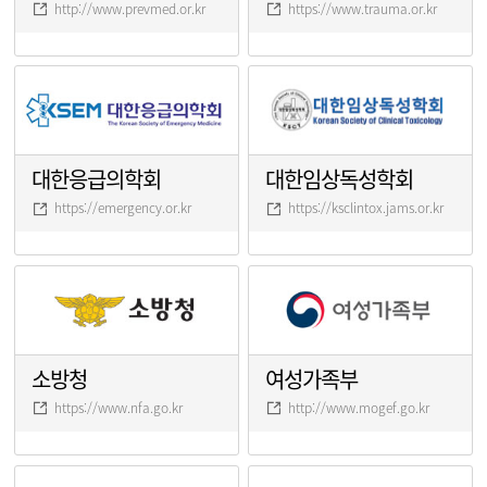
http://www.prevmed.or.kr
https://www.trauma.or.kr
대한응급의학회
대한임상독성학회
https://emergency.or.kr
https://ksclintox.jams.or.kr
소방청
여성가족부
https://www.nfa.go.kr
http://www.mogef.go.kr